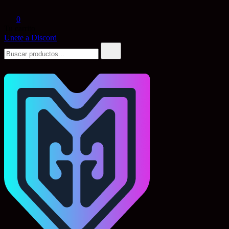
0
Tu carrito
Unete a Discord
Buscar: